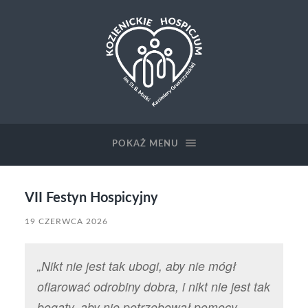
Kozienickie
Hospicjum
POKAŻ MENU
VII Festyn Hospicyjny
19 CZERWCA 2026
„Nikt nie jest tak ubogi, aby nie mógł
ofiarować odrobiny dobra, i nikt nie jest tak
bogaty, aby nie potrzebował pomocy